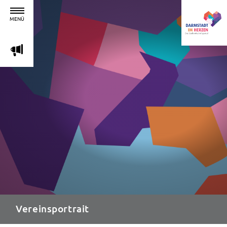
MENÜ
m
Vereinsportrait