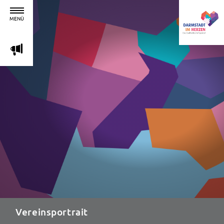
MENÜ
m
Vereinsportrait