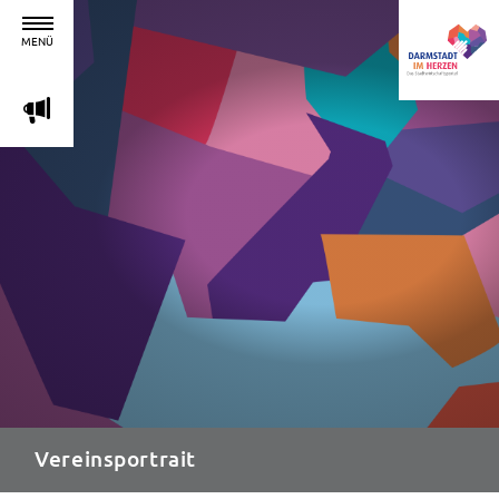
MENÜ
m
Vereinsportrait