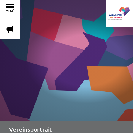
MENÜ
m
Vereinsportrait