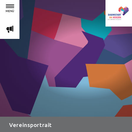
MENÜ
m
Vereinsportrait