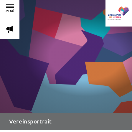
MENÜ
m
Vereinsportrait