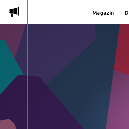
m
Magazin
D