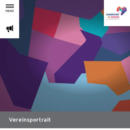
MENÜ
m
Vereinsportrait