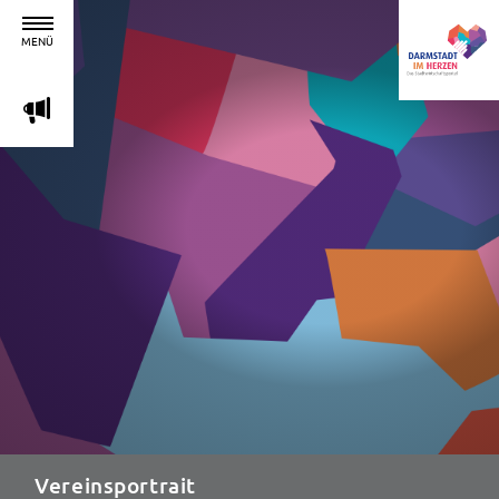
MENÜ
m
Vereinsportrait