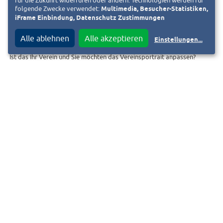
für die Zukunft widerrufen oder ändern. Technologien werden für
folgende Zwecke verwendet:
Multimedia, Besucher-Statistiken,
iFrame Einbindung, Datenschutz Zustimmungen
« Zurück zur Liste
Alle ablehnen
Alle akzeptieren
Einstellungen
...
Ist das Ihr Verein und Sie möchten das Vereinsportrait anpassen?
Fordern Sie jetzt den Bearbeitungslink an. Diesen senden wir an die
hinterlegte E-Mail-Adresse. Bei Fragen schreiben Sie uns eine E-Mail an
vereine@heag.de
.
BEARBEITUNGSLINK ANFORDERN