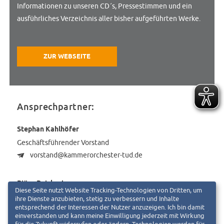
Informationen zu unseren CD´s, Pressestimmen und ein
ausführliches Verzeichnis aller bisher aufgeführten Werke.
ZUR WEBSEITE
Ansprechpartner:
Stephan Kahlhöfer
Geschäftsführender Vorstand
vorstand@kammerorchester-tud.de
Björn Reichert
Diese Seite nutzt Website Tracking-Technologien von Dritten, um
Kassenwart
ihre Dienste anzubieten, stetig zu verbessern und Inhalte
entsprechend der Interessen der Nutzer anzuzeigen. Ich bin damit
breichert@kammerorchester-tud.de
einverstanden und kann meine Einwilligung jederzeit mit Wirkung