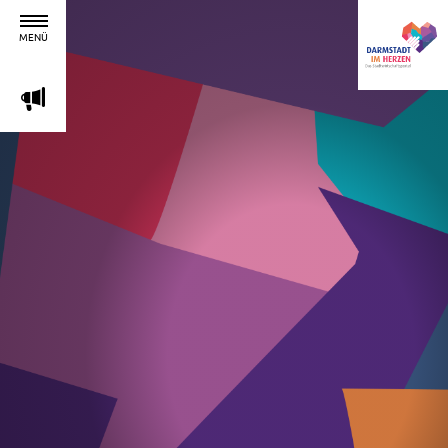
MENÜ
m