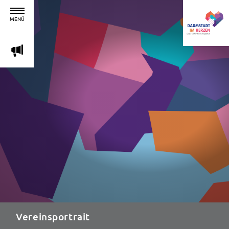
MENÜ
m
Vereinsportrait