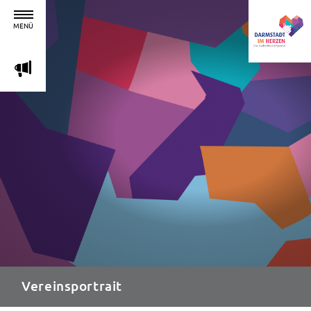
MENÜ
m
Vereinsportrait