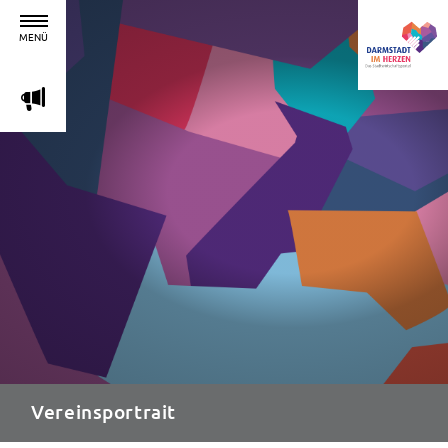
MENÜ
m
Vereinsportrait