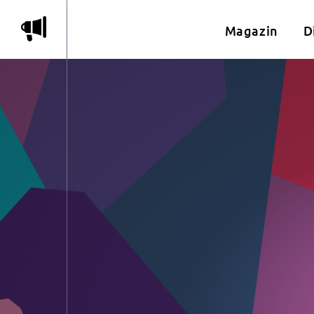
m
Magazin
D