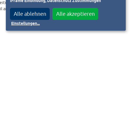
iFrame Einbindung, Datenschutz Zustimmungen
eitungslink an.
il an
Alle ablehnen
Alle akzeptieren
Einstellungen
...