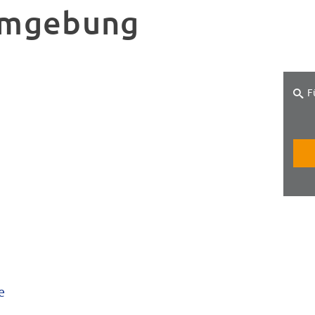
Umgebung
F
e