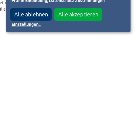
iFrame Einbindung, Datenschutz Zustimmungen
eitungslink an.
il an
Alle ablehnen
Alle akzeptieren
Einstellungen
...