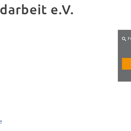
darbeit e.V.
F
e