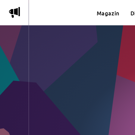
m
Magazin
D