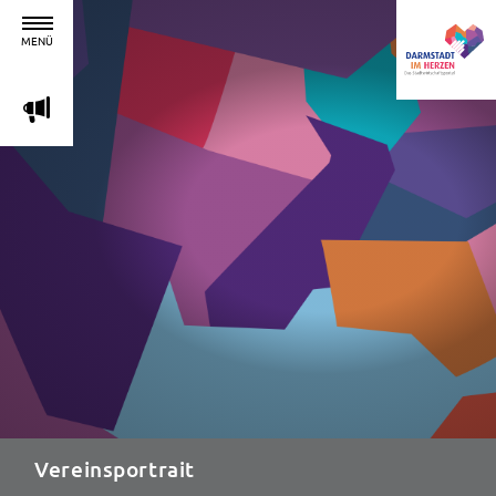
MENÜ
m
Vereinsportrait