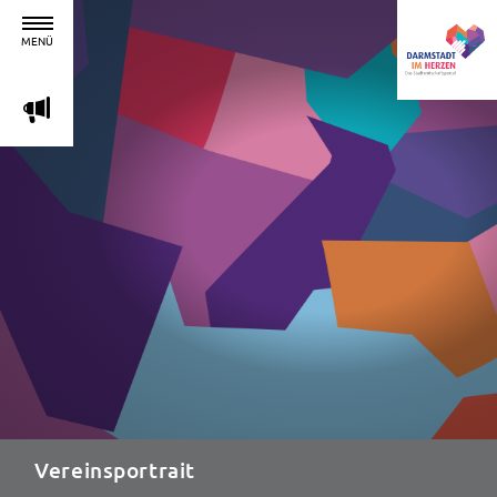
MENÜ
m
Vereinsportrait