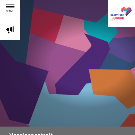
MENÜ
m