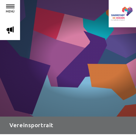
MENÜ
m
Vereinsportrait