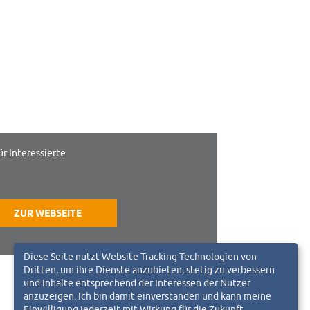
ür Interessierte
ZUR WEBSEITE
Diese Seite nutzt Website Tracking-Technologien von
Dritten, um ihre Dienste anzubieten, stetig zu verbessern
und Inhalte entsprechend der Interessen der Nutzer
anzuzeigen. Ich bin damit einverstanden und kann meine
Einwilligung jederzeit mit Wirkung für die Zukunft