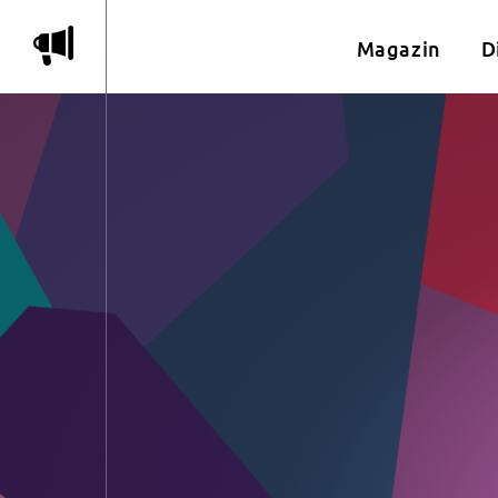
m
Magazin
D