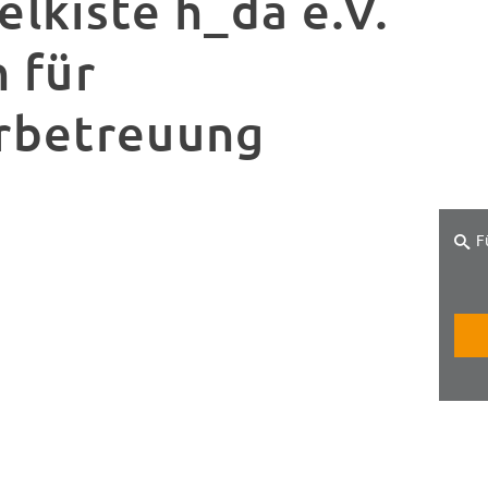
lkiste h_da e.V.
 für
rbetreuung
F