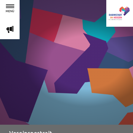
MENÜ
m