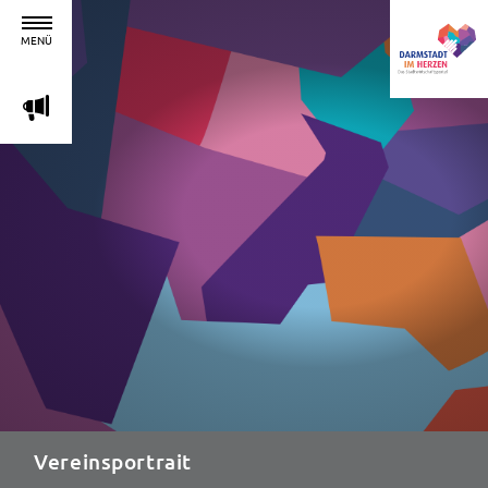
MENÜ
m
Vereinsportrait