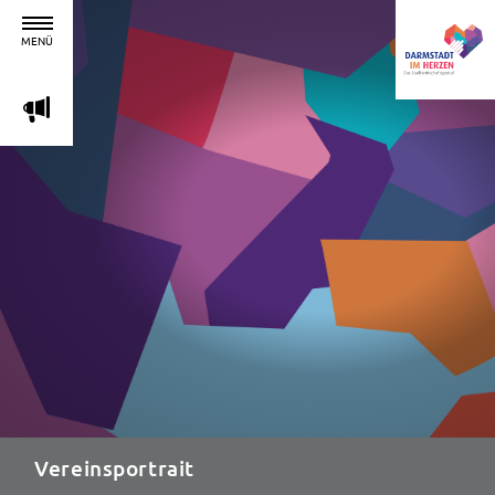
MENÜ
m
Vereinsportrait