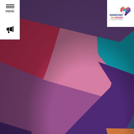
MENÜ
m