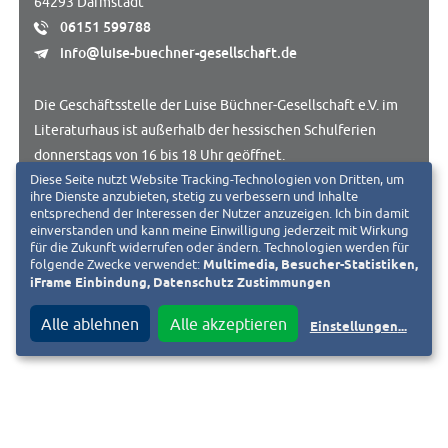
64293 Darmstadt
06151 599788
info@luise-buechner-gesellschaft.de
Die Geschäftsstelle der Luise Büchner-Gesellschaft e.V. im
Literaturhaus ist außerhalb der hessischen Schulferien
donnerstags von 16 bis 18 Uhr geöffnet.
Diese Seite nutzt Website Tracking-Technologien von Dritten, um
ihre Dienste anzubieten, stetig zu verbessern und Inhalte
entsprechend der Interessen der Nutzer anzuzeigen. Ich bin damit
einverstanden und kann meine Einwilligung jederzeit mit Wirkung
ZUR WEBSEITE
für die Zukunft widerrufen oder ändern. Technologien werden für
folgende Zwecke verwendet:
Multimedia, Besucher-Statistiken,
iFrame Einbindung, Datenschutz Zustimmungen
Alle ablehnen
Alle akzeptieren
Einstellungen
...
Ansprechpartner:
Agnes Schmidt
Vorsitzende
06150 4687