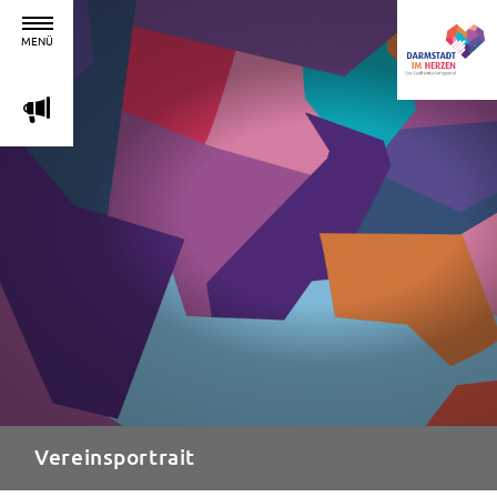
MENÜ
m
Vereinsportrait