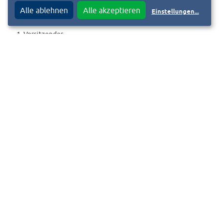
Alle ablehnen
Alle akzeptieren
Einstellungen
...
Stefan Neumann
1. Vorsitzender
06151/319232
kontakt@musikzug-darmstadt.de
Mike Rahn
2. Vorsitzender
06151/3928570
mike.rahn@musikzug-darmstadt.de
« Zurück zur Liste
Ist das Ihr Verein und Sie möchten das Vereinsportrait anpassen?
Fordern Sie jetzt den Bearbeitungslink an. Diesen senden wir an die
hinterlegte E-Mail-Adresse. Bei Fragen schreiben Sie uns eine E-Mail an