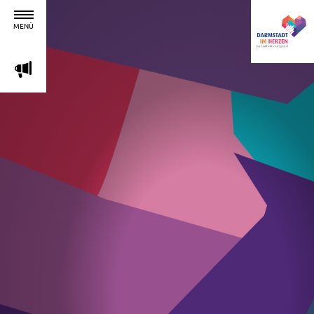
MENÜ
m