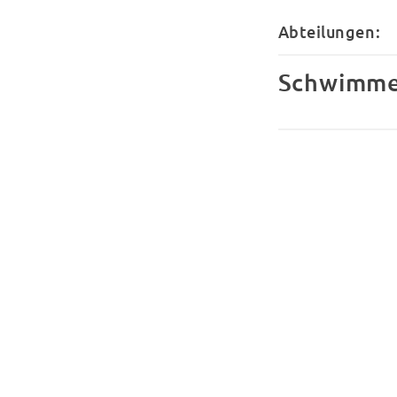
Abteilungen:
Schwimm
Tanzen
Volleyball
Chor
Indiaca