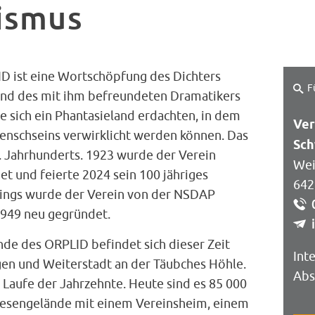
ismus
 ist eine Wortschöpfung des Dichters
F
nd des mit ihm befreundeten Dramatikers
e sich ein Phantasieland erdachten, in dem
Ver
enschseins verwirklicht werden können. Das
Sc
. Jahrhunderts. 1923 wurde der Verein
Wei
t und feierte 2024 sein 100 jähriges
642
dings wurde der Verein von der NSDAP
1949 neu gegründet.
de des ORPLID befindet sich dieser Zeit
Int
gen und Weiterstadt an der Täubches Höhle.
Abs
Laufe der Jahrzehnte. Heute sind es 85 000
esengelände mit einem Vereinsheim, einem