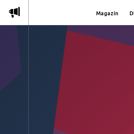
m
Magazin
D