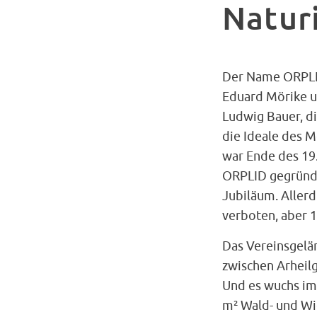
Natur
Der Name ORPLID
Eduard Mörike u
Ludwig Bauer, di
die Ideale des M
war Ende des 19
ORPLID gegründe
Jubiläum. Aller
verboten, aber 
Das Vereinsgelän
zwischen Arheil
Und es wuchs im 
m² Wald- und Wi