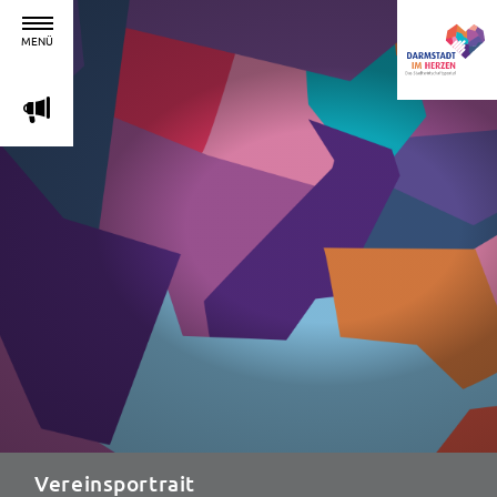
MENÜ
m
Vereinsportrait