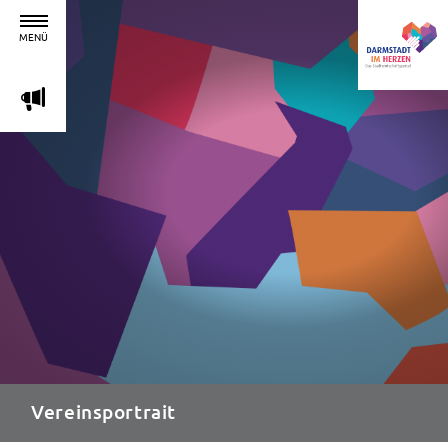
MENÜ
m
Vereinsportrait