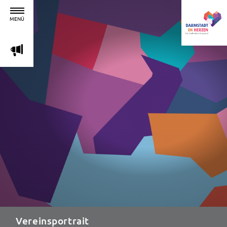
MENÜ
m
Vereinsportrait