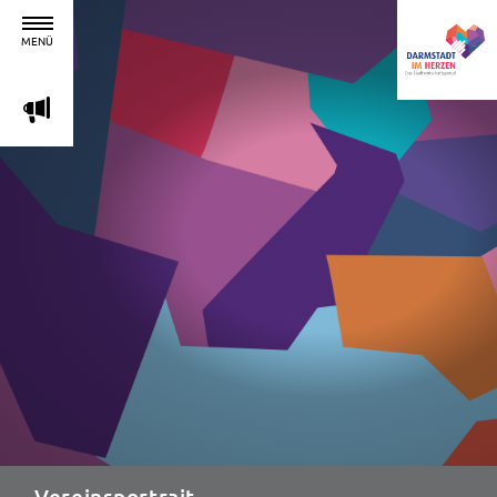
MENÜ
m