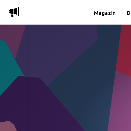
m
Magazin
D