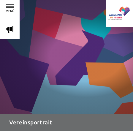
MENÜ
m
Vereinsportrait