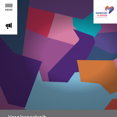
MENÜ
m