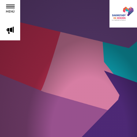
MENÜ
m