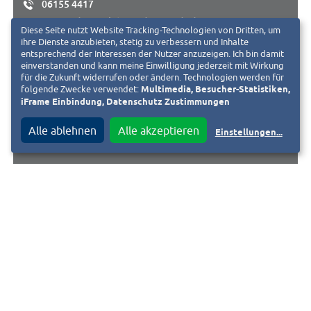
06155 4417
vorstand@spielekreis.darmstadt.de
Diese Seite nutzt Website Tracking-Technologien von Dritten, um
ihre Dienste anzubieten, stetig zu verbessern und Inhalte
entsprechend der Interessen der Nutzer anzuzeigen. Ich bin damit
Informationen über regelmäßige Spieleabende und weitere
einverstanden und kann meine Einwilligung jederzeit mit Wirkung
Veranstaltungen finden Sie auf unseren Webseiten.
für die Zukunft widerrufen oder ändern. Technologien werden für
folgende Zwecke verwendet:
Multimedia, Besucher-Statistiken,
iFrame Einbindung, Datenschutz Zustimmungen
Zum Spielefest \"Darmstadt spielt\" http://www.darmstadt-
Alle ablehnen
Alle akzeptieren
spielt.de
Einstellungen
...
ZUR WEBSEITE
Ansprechpartner:
Michael Blumöhr