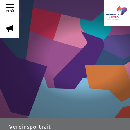
MENÜ
m
Vereinsportrait