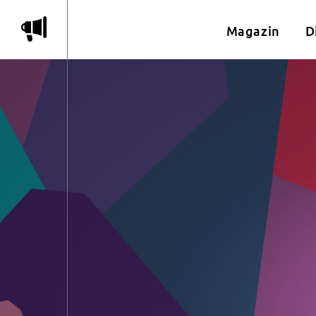
m
Magazin
D