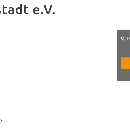
tadt e.V.
F
e