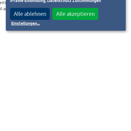
iFrame Einbindung, Datenschutz Zustimmungen
eitungslink an.
il an
Alle ablehnen
Alle akzeptieren
Einstellungen
...