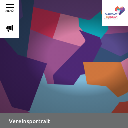
MENÜ
m
Vereinsportrait