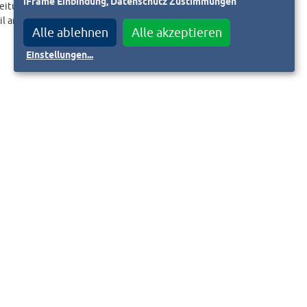
iFrame Einbindung, Datenschutz Zustimmungen
eitungslink an.
il an
Alle ablehnen
Alle akzeptieren
Einstellungen
...