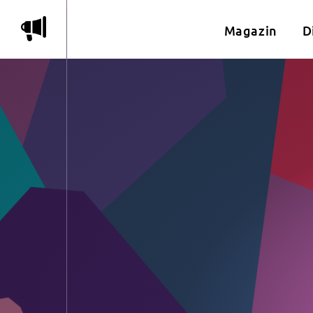
m
Magazin
D