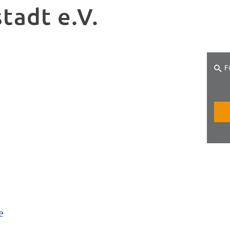
tadt e.V.
F
e