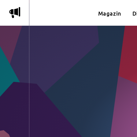
m
Magazin
D