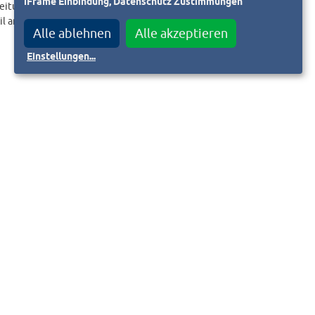
iFrame Einbindung, Datenschutz Zustimmungen
eitungslink an.
il an
Alle ablehnen
Alle akzeptieren
Einstellungen
...