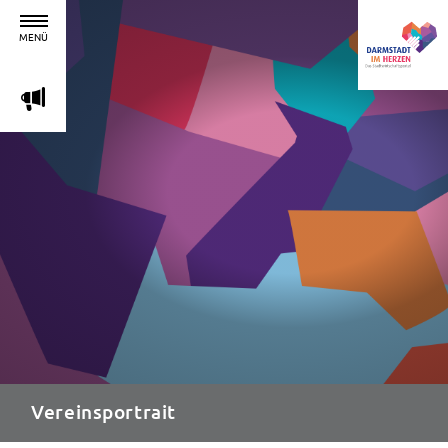
MENÜ
m
Vereinsportrait