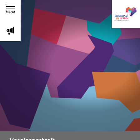
MENÜ
m