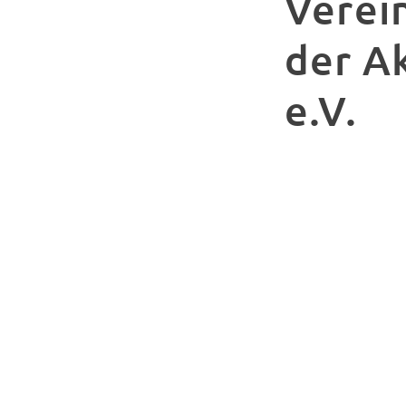
Verei
der A
e.V.