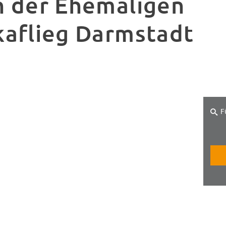
n der Ehemaligen
kaflieg Darmstadt
F