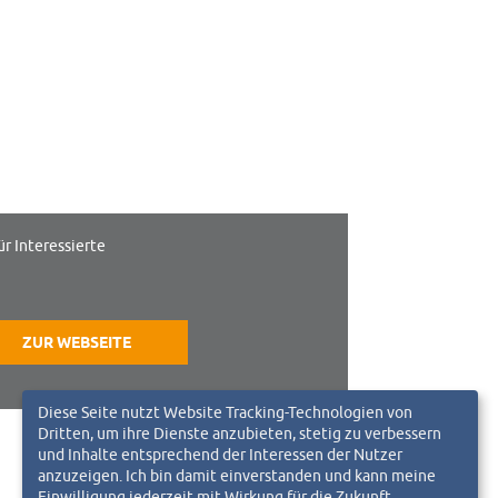
ür Interessierte
ZUR WEBSEITE
Diese Seite nutzt Website Tracking-Technologien von
Dritten, um ihre Dienste anzubieten, stetig zu verbessern
und Inhalte entsprechend der Interessen der Nutzer
anzuzeigen. Ich bin damit einverstanden und kann meine
Einwilligung jederzeit mit Wirkung für die Zukunft