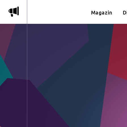
m
Magazin
D