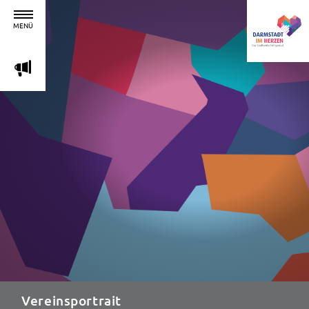
MENÜ
m
Vereinsportrait