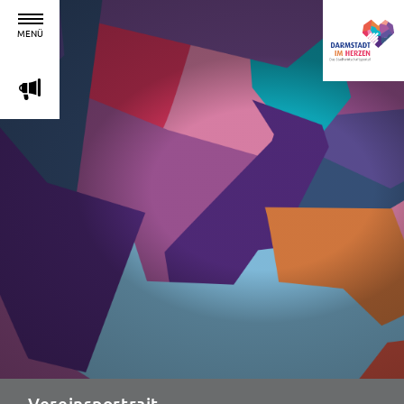
MENÜ
m