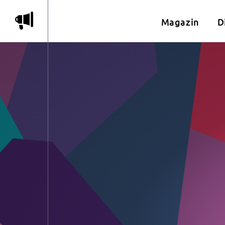
m
Magazin
D