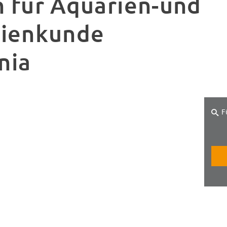
n für Aquarien-und
rienkunde
nia
F