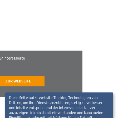
ür Interessierte
ZUR WEBSEITE
Diese Seite nutzt Website Tracking-Technologien von
Dritten, um ihre Dienste anzubieten, stetig zu verbessern
und Inhalte entsprechend der Interessen der Nutzer
anzuzeigen. Ich bin damit einverstanden und kann meine
Einwilligung jederzeit mit Wirkung für die Zukunft