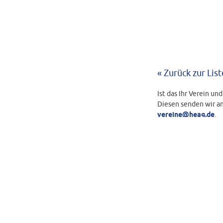
« Zurück zur List
Ist das Ihr Verein un
Diesen senden wir an
vereine@heag.de
.
BEARBEITUNGS