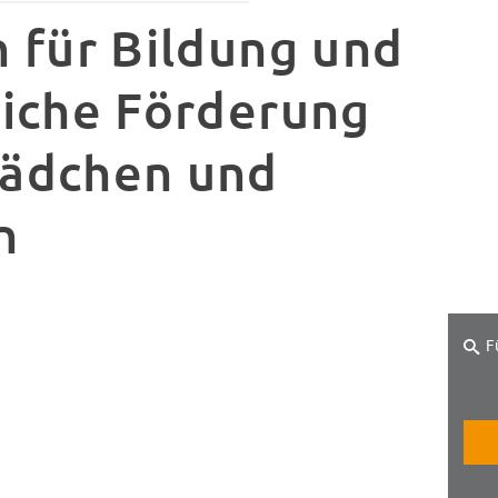
n für Bildung und
liche Förderung
ädchen und
n
F