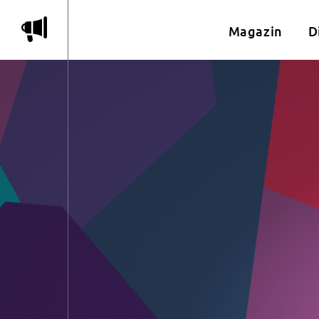
m
Magazin
D