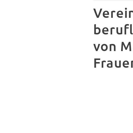
Verei
beruf
von M
Fraue