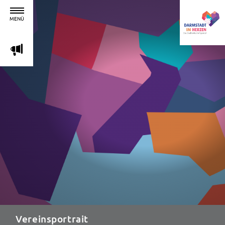
MENÜ
m
Vereinsportrait