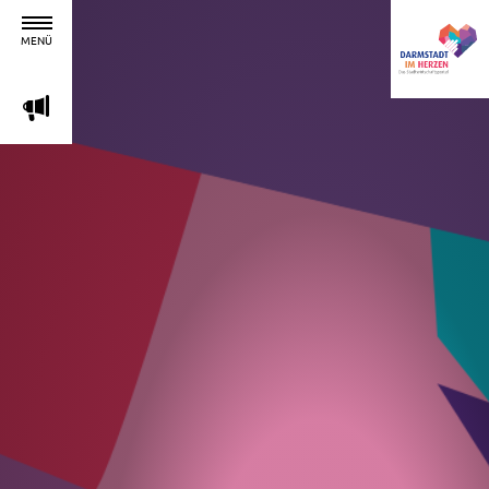
MENÜ
m