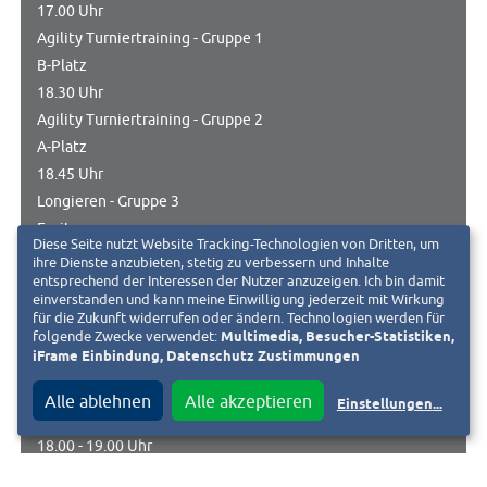
17.00 Uhr
Agility Turniertraining - Gruppe 1
B-Platz
18.30 Uhr
Agility Turniertraining - Gruppe 2
A-Platz
18.45 Uhr
Longieren - Gruppe 3
Freitags:
Diese Seite nutzt Website Tracking-Technologien von Dritten, um
A-Platz
ihre Dienste anzubieten, stetig zu verbessern und Inhalte
16.00 - 17.00 Uhr
entsprechend der Interessen der Nutzer anzuzeigen. Ich bin damit
einverstanden und kann meine Einwilligung jederzeit mit Wirkung
Agility Hobbygruppe - Fortgeschrittene 1
für die Zukunft widerrufen oder ändern. Technologien werden für
A-Platz
folgende Zwecke verwendet:
Multimedia, Besucher-Statistiken,
iFrame Einbindung, Datenschutz Zustimmungen
17.00 - 18.00 Uhr
Agility Hobbygruppe - Fortgeschrittene 2
Alle ablehnen
Alle akzeptieren
Einstellungen
...
A-Platz
18.00 - 19.00 Uhr
Agility Hobbygruppe - Anfänger