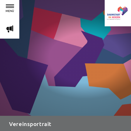
MENÜ
m
Vereinsportrait